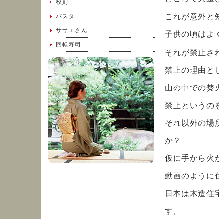
校則
これが意外と
パスタ
サザエさん
子供の頃はよ
回転寿司
それが禁止さ
禁止の理由と
山の中での焚
禁止というの
それ以外の場
か？
仮に手から火
動画のように
日本は木造住
す。