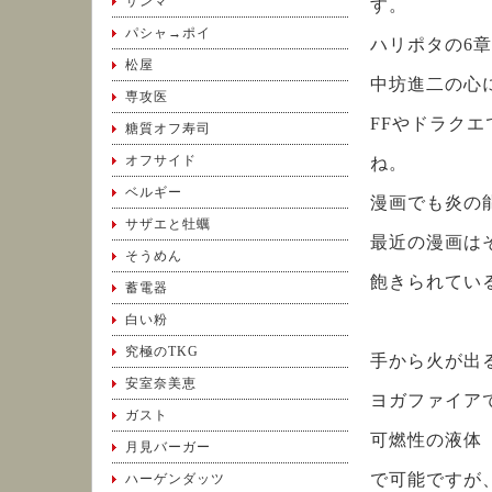
サンマ
す。
パシャ→ポイ
ハリポタの6
松屋
中坊進二の心
専攻医
FFやドラク
糖質オフ寿司
オフサイド
ね。
ベルギー
漫画でも炎の
サザエと牡蠣
最近の漫画は
そうめん
飽きられてい
蓄電器
白い粉
究極のTKG
手から火が出
安室奈美恵
ヨガファイア
ガスト
可燃性の液体
月見バーガー
で可能ですが
ハーゲンダッツ