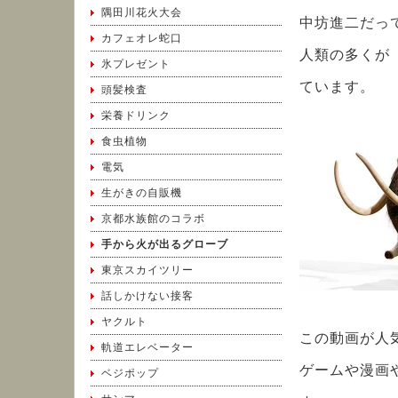
隅田川花火大会
中坊進二だっ
カフェオレ蛇口
人類の多くが
氷プレゼント
ています。
頭髪検査
栄養ドリンク
食虫植物
電気
生がきの自販機
京都水族館のコラボ
手から火が出るグローブ
東京スカイツリー
話しかけない接客
ヤクルト
この動画が人
軌道エレベーター
ゲームや漫画
ベジポップ