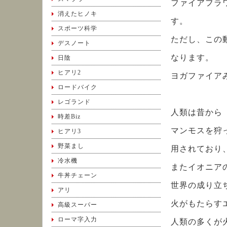
ファイアフラ
消えたヒノキ
す。
スポーツ科学
ただし、この
デスノート
なります。
日陰
ヒアリ2
ヨガファイア
ロードバイク
レゴランド
人類は昔から
時差Biz
マンモスを狩
ヒアリ3
野菜まし
用されており
冷水機
またイオニア
牛丼チェーン
世界の成り立
アリ
火がもたらす
高級スーパー
ローマ字入力
人類の多くが