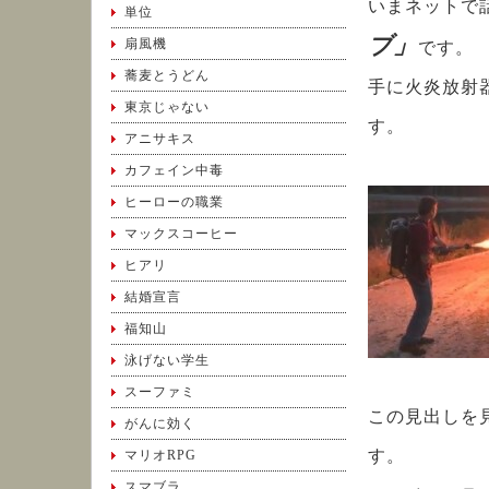
いまネットで
単位
ブ」
扇風機
です。
蕎麦とうどん
手に火炎放射
東京じゃない
す。
アニサキス
カフェイン中毒
ヒーローの職業
マックスコーヒー
ヒアリ
結婚宣言
福知山
泳げない学生
スーファミ
この見出しを
がんに効く
す。
マリオRPG
スマブラ