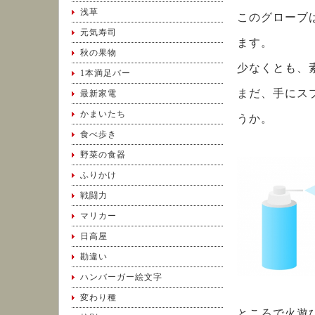
浅草
このグローブ
元気寿司
ます。
秋の果物
少なくとも、
1本満足バー
まだ、手にス
最新家電
かまいたち
うか。
食べ歩き
野菜の食器
ふりかけ
戦闘力
マリカー
日高屋
勘違い
ハンバーガー絵文字
変わり種
ところで火遊