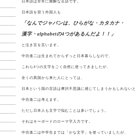
日本語は非常に難解な言語です。
日本語を習う外国人も
「なんでジャパンは、ひらがな・カタカナ・
漢字・alphabetの4つがあるんだよ！！」
と泣き言を言います。
中坊進二は生まれてからずっと日本暮らしなので、
これら4つの文字をごく自然に使ってきましたが、
全くの異国から来た人にとっては、
日本という国の言語は摩訶不思議に感じてしまうかもしれないと
中坊進二は考えます。
ただし日本人も文字で悩むことは多いでしょう。
それはキーボードのローマ字入力です。
中坊進二は中学生までは「かな文字」を使っていましたが、