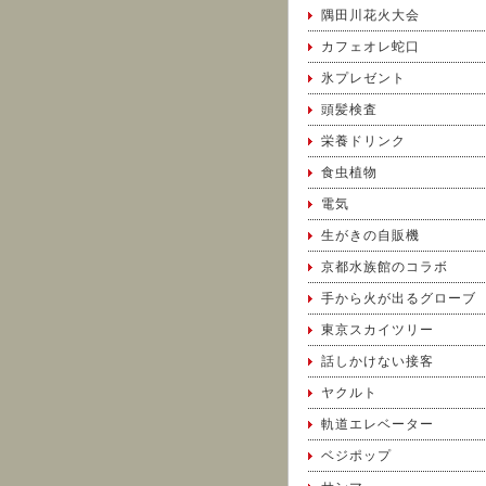
隅田川花火大会
カフェオレ蛇口
氷プレゼント
頭髪検査
栄養ドリンク
食虫植物
電気
生がきの自販機
京都水族館のコラボ
手から火が出るグローブ
東京スカイツリー
話しかけない接客
ヤクルト
軌道エレベーター
ベジポップ