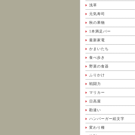
浅草
元気寿司
秋の果物
1本満足バー
最新家電
かまいたち
食べ歩き
野菜の食器
ふりかけ
戦闘力
マリカー
日高屋
勘違い
ハンバーガー絵文字
変わり種