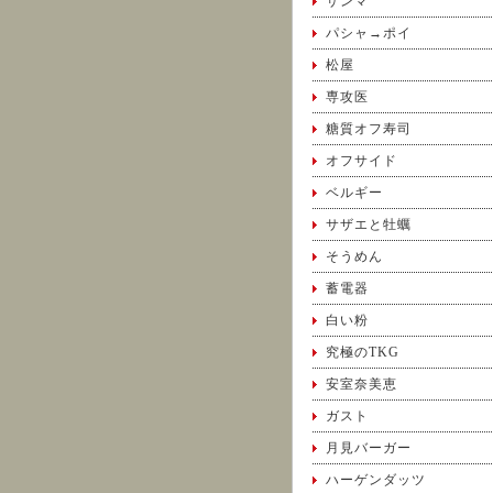
サンマ
パシャ→ポイ
松屋
専攻医
糖質オフ寿司
オフサイド
ベルギー
サザエと牡蠣
そうめん
蓄電器
白い粉
究極のTKG
安室奈美恵
ガスト
月見バーガー
ハーゲンダッツ