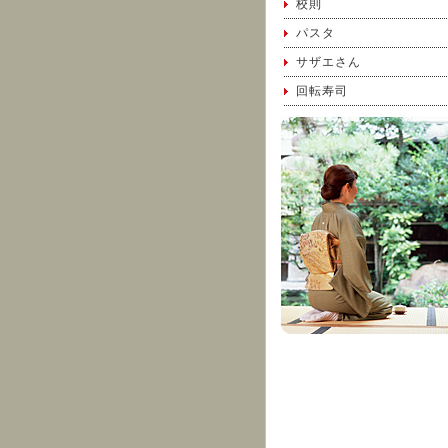
校則
パスタ
サザエさん
回転寿司