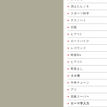
消えたヒノキ
スポーツ科学
デスノート
日陰
ヒアリ2
ロードバイク
レゴランド
時差Biz
ヒアリ3
野菜まし
冷水機
牛丼チェーン
アリ
高級スーパー
ローマ字入力