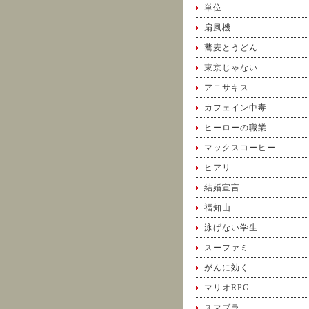
単位
扇風機
蕎麦とうどん
東京じゃない
アニサキス
カフェイン中毒
ヒーローの職業
マックスコーヒー
ヒアリ
結婚宣言
福知山
泳げない学生
スーファミ
がんに効く
マリオRPG
スマブラ